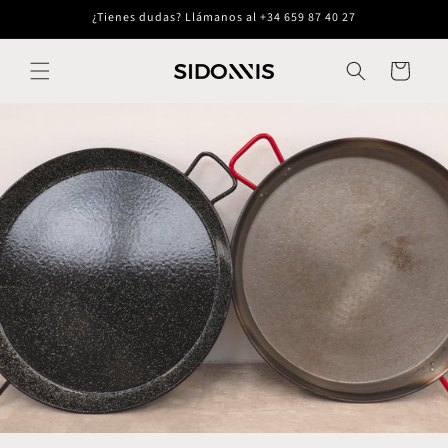
Ir
¿Tienes dudas? Llámanos al +34 659 87 40 27
directamente
al contenido
Carrito