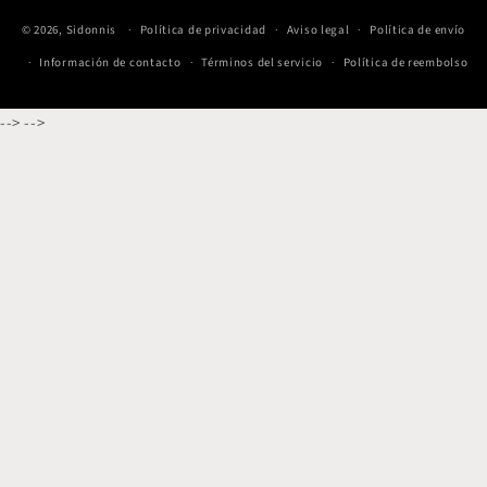
© 2026,
Sidonnis
Política de privacidad
Aviso legal
Política de envío
Información de contacto
Términos del servicio
Política de reembolso
-->
-->