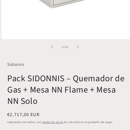
Abrir
elemento
de
1
/
12
multimedia
1
en
una
Sidonnis
ventana
modal
Pack SIDONNIS – Quemador de
Gas + Mesa NN Flame + Mesa
NN Solo
Precio
€2.717,00 EUR
habitual
Impuestos incluidos. Los
gastos de envío
se calculan en la pantalla de pago.