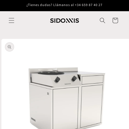
Ir
¿Tienes dudas? Llámanos al +34 659 87 40 27
directamente
al contenido
Carrito
Ir
directamente
a la
información
del producto